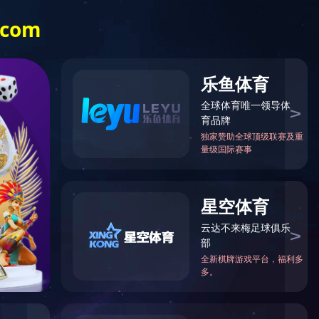
免费热线:
400-0653-858
如何购买
IT系统服务
关于我们
局域网/桌面办公
满足日常办公的需要，适合非研发场合
移动办公
在智能终端，完成对文档权限的控制